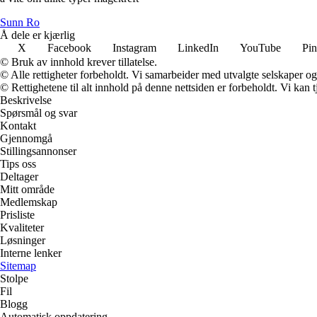
Sunn Ro
Å dele er kjærlig
X
Facebook
Instagram
LinkedIn
YouTube
Pin
© Bruk av innhold krever tillatelse.
© Alle rettigheter forbeholdt. Vi samarbeider med utvalgte selskaper o
© Rettighetene til alt innhold på denne nettsiden er forbeholdt. Vi ka
Beskrivelse
Spørsmål og svar
Kontakt
Gjennomgå
Stillingsannonser
Tips oss
Deltager
Mitt område
Medlemskap
Prisliste
Kvaliteter
Løsninger
Interne lenker
Sitemap
Stolpe
Fil
Blogg
Automatisk oppdatering