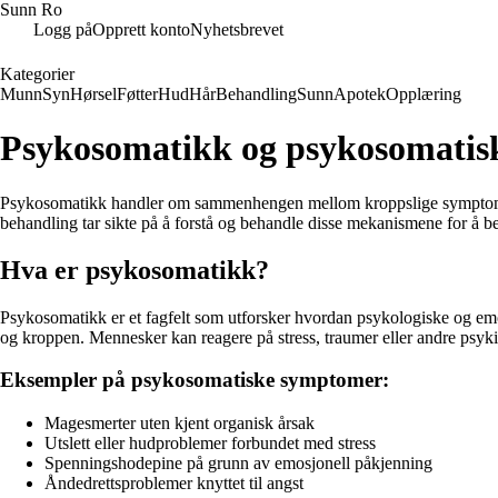
Sunn Ro
Logg på
Opprett konto
Nyhetsbrevet
Kategorier
Munn
Syn
Hørsel
Føtter
Hud
Hår
Behandling
Sunn
Apotek
Opplæring
Psykosomatikk og psykosomatis
Psykosomatikk handler om sammenhengen mellom kroppslige symptomer 
behandling tar sikte på å forstå og behandle disse mekanismene for å be
Hva er psykosomatikk?
Psykosomatikk er et fagfelt som utforsker hvordan psykologiske og emo
og kroppen. Mennesker kan reagere på stress, traumer eller andre psyk
Eksempler på psykosomatiske symptomer:
Magesmerter uten kjent organisk årsak
Utslett eller hudproblemer forbundet med stress
Spenningshodepine på grunn av emosjonell påkjenning
Åndedrettsproblemer knyttet til angst