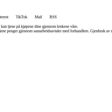
terest
TikTok
Mail
RSS
g kan tjene på kjøpene dine gjennom lenkene våre.
n tjene penger gjennom samarbeidsavtaler med forhandlere. Gjenbruk av m