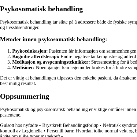
Psykosomatisk behandling
Psykosomatisk behandling tar sikte på å adressere både de fysiske sym
og livsstilsendringer.
Metoder innen psykosomatisk behandling:
Psykoedukasjon:
Pasienten får informasjon om sammenhengen me
Kognitiv atferdsterapi:
Endre negative tankemønstre og adferd
Meditasjon og avspenningsteknikker:
Stressmestring for å bed
Medisiner:
Noen ganger kan legemidler brukes for å lindre sy
Det er viktig at behandlingen tilpasses den enkelte pasient, da årsaken
best mulig resultat.
Oppsummering
Psykosomatikk og psykosomatisk behandling er viktige områder innen m
pasientene.
Gulsott hos nyfødte
•
Brystkreft Behandlingsforløp
•
Nefrotisk syndro
kontroll av Legionella
•
Persentil barn: Hvordan tolke normal vekt og 
å vite om ulike typer magekreft
•