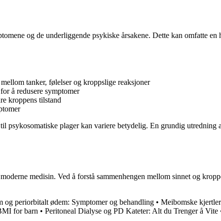
ptomene og de underliggende psykiske årsakene. Dette kan omfatte en h
llom tanker, følelser og kroppslige reaksjoner
 for å redusere symptomer
re kroppens tilstand
mptomer
e til psykosomatiske plager kan variere betydelig. En grundig utredning 
oderne medisin. Ved å forstå sammenhengen mellom sinnet og kroppen ka
m og periorbitalt ødem: Symptomer og behandling
•
Meibomske kjertler 
BMI for barn
•
Peritoneal Dialyse og PD Kateter: Alt du Trenger å Vite