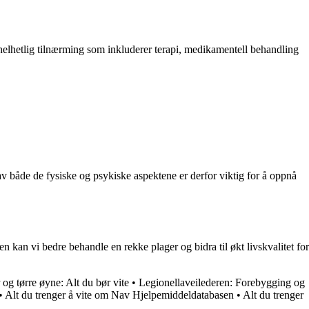
elhetlig tilnærming som inkluderer terapi, medikamentell behandling
av både de fysiske og psykiske aspektene er derfor viktig for å oppnå
n vi bedre behandle en rekke plager og bidra til økt livskvalitet for
og tørre øyne: Alt du bør vite
•
Legionellaveilederen: Forebygging og
•
Alt du trenger å vite om Nav Hjelpemiddeldatabasen
•
Alt du trenger