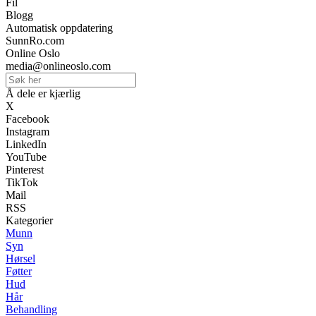
Fil
Blogg
Automatisk oppdatering
SunnRo.com
Online Oslo
media@onlineoslo.com
Å dele er kjærlig
X
Facebook
Instagram
LinkedIn
YouTube
Pinterest
TikTok
Mail
RSS
Kategorier
Munn
Syn
Hørsel
Føtter
Hud
Hår
Behandling