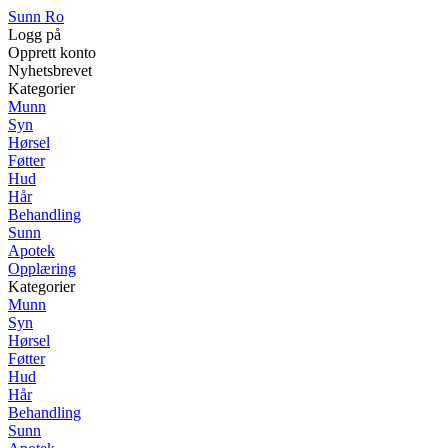
Sunn Ro
Logg på
Opprett konto
Nyhetsbrevet
Kategorier
Munn
Syn
Hørsel
Føtter
Hud
Hår
Behandling
Sunn
Apotek
Opplæring
Kategorier
Munn
Syn
Hørsel
Føtter
Hud
Hår
Behandling
Sunn