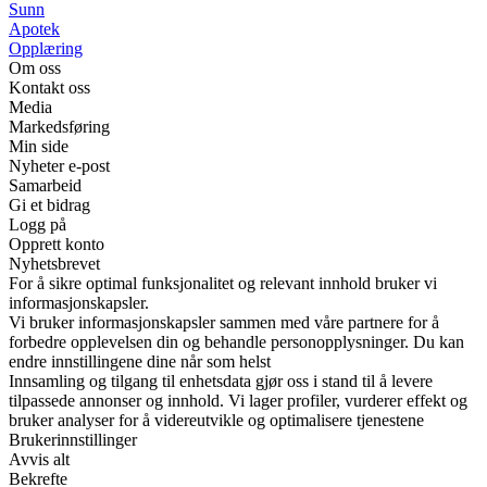
Sunn
Apotek
Opplæring
Om oss
Kontakt oss
Media
Markedsføring
Min side
Nyheter e-post
Samarbeid
Gi et bidrag
Logg på
Opprett konto
Nyhetsbrevet
For å sikre optimal funksjonalitet og relevant innhold bruker vi
informasjonskapsler.
Vi bruker informasjonskapsler sammen med våre partnere for å
forbedre opplevelsen din og behandle personopplysninger. Du kan
endre innstillingene dine når som helst
Innsamling og tilgang til enhetsdata gjør oss i stand til å levere
tilpassede annonser og innhold. Vi lager profiler, vurderer effekt og
bruker analyser for å videreutvikle og optimalisere tjenestene
Brukerinnstillinger
Avvis alt
Bekrefte