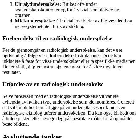
Ultralydundersøkelse:
Brukes ofte under
svangerskapskontroller og for å visualisere bløtvev og
organer.
MRI-undersøkelse:
Gir detaljerte bilder av bløtvev, ledd og
nervesystemet uten bruk av stråling.
Forberedelse til en radiologisk undersøkelse
Før du gjennomgår en radiologisk undersøkelse, kan det være
nødvendig å følge visse forberedelsesinstruksjoner. Dette kan
inkludere å faste for visse undersøkelser eller ta spesifikke medisiner.
Det er viktig å følge instruksjonene nøye for å sikre nøyaktige
resultater.
Utførelse av en radiologisk undersøkelse
Selve prosessen med en radiologisk undersøkelse vil variere
avhengig av hvilken type undersøkelse som gjennomføres. Generelt
sett vil du bli bedt om å ligge på en undersøkelsesbenk mens en
radiologisk teknolog utfører undersøkelsen. Du kan også bli bedt om
å holde pusten eller bevege deg på spesifikke måter for å oppnå de
beste bildene.
Avsluttende tanker