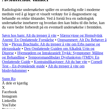
Radiologiske undersøkelser spiller en uvurderlig rolle i moderne
medisin ved å gi leger et visuelt verktøy for å diagnostisere og
behandle en rekke tilstander. Ved å forstå hva en radiologisk
undersøkelse innebærer og hvordan den kan bidra til din helse, kan
du være bedre forberedt på en eventuell undersøkelse i fremtiden.
Søvn hos barn: Alt du trenger å vite
•
Sfærocytose og Hemolytisk
Anemi: En Omfattende Forståelse
•
Oppsummert: Alt Du Behøver å
Vite
•
Plexus Brachialis: Alt du trenger å vite om Erbs parese og
plexusskade
•
Den Omfattende Guiden om Alkalisk Urin og
Diurese
•
Hjerneødem og Intrakranielt Trykk: Symptomer, Måling
og Behandling
•
Temporomandibulær Dysfunksjon (TMD): En
Omfattende Guide
•
Kontraindikasjoner: Alt du bør vite
•
Cornell
Test – En dyptgående guide
•
Alt du trenger å vite om
blodsykdommer
•
Sunn Ro
Å dele er kjærlig
X
Facebook
Instagram
LinkedIn
YouTube