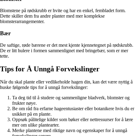
Blomstene på rødskrubb er hvite og har en enkel, fembladet form.
Dette skiller dem fra andre planter med mer komplekse
blomsterarrangementer.
Bær
De saftige, røde bærene er det mest kjente kjennetegnet på rødskrubb.
De er litt hulere i formen sammenlignet med bringebær, som er mer
tette.
Tips for Å Unngå Forvekslinger
Når du skal plante eller vedlikeholde hagen din, kan det være nyttig å
huske følgende tips for å unngå forvekslinger:
Ta deg tid til å studere og sammenligne bladverk, blomster og
frukter nøye.
Be om råd fra erfarne hageentusiaster eller botanikere hvis du er
usikker på en plante.
Oppsøk pålitelige kilder som bøker eller nettressurser for å lære
mer om ulike plantearter.
Merke plantene med riktige navn og egenskaper for å unngå
forvekslinger senere.