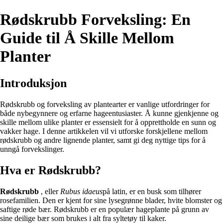
Rødskrubb Forveksling: En
Guide til Å Skille Mellom
Planter
Introduksjon
Rødskrubb og forveksling av plantearter er vanlige utfordringer for
både nybegynnere og erfarne hageentusiaster. Å kunne gjenkjenne og
skille mellom ulike planter er essensielt for å opprettholde en sunn og
vakker hage. I denne artikkelen vil vi utforske forskjellene mellom
rødskrubb og andre lignende planter, samt gi deg nyttige tips for å
unngå forvekslinger.
Hva er Rødskrubb?
Rødskrubb
, eller
Rubus idaeus
på latin, er en busk som tilhører
rosefamilien. Den er kjent for sine lysegrønne blader, hvite blomster og
saftige røde bær. Rødskrubb er en populær hageplante på grunn av
sine deilige bær som brukes i alt fra syltetøy til kaker.