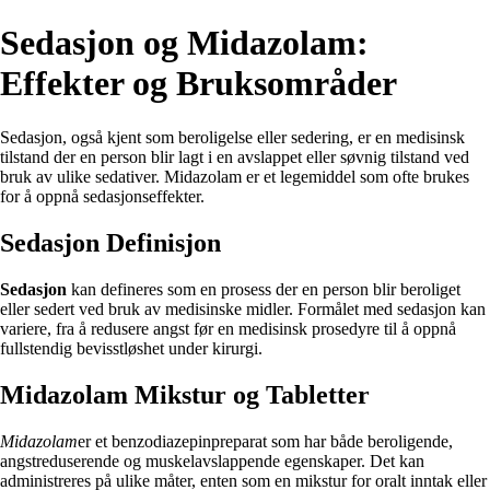
Sedasjon og Midazolam:
Effekter og Bruksområder
Sedasjon, også kjent som beroligelse eller sedering, er en medisinsk
tilstand der en person blir lagt i en avslappet eller søvnig tilstand ved
bruk av ulike sedativer. Midazolam er et legemiddel som ofte brukes
for å oppnå sedasjonseffekter.
Sedasjon Definisjon
Sedasjon
kan defineres som en prosess der en person blir beroliget
eller sedert ved bruk av medisinske midler. Formålet med sedasjon kan
variere, fra å redusere angst før en medisinsk prosedyre til å oppnå
fullstendig bevisstløshet under kirurgi.
Midazolam Mikstur og Tabletter
Midazolam
er et benzodiazepinpreparat som har både beroligende,
angstreduserende og muskelavslappende egenskaper. Det kan
administreres på ulike måter, enten som en mikstur for oralt inntak eller