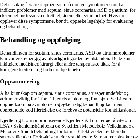
Det er viktig å være oppmerksom på mulige symptomer som kan
indikere problemer med septum, sinus coronarius, ASD og atrium, for
eksempel pustevansker, tretthet, ødem eller svimmelhet. Hvis du
opplever disse symptomene, bør du oppsøke legehjelp for evaluering
og behandling.
Behandling og oppfølging
Behandlingen for septum, sinus coronarius, ASD og atriumproblemer
kan variere avhengig av alvorlighetsgraden av tilstanden. Dette kan
inkludere medisiner, kirurgi eller andre terapeutiske tiltak for å
korrigere hjertefeil og forbedre hjertehelsen.
Oppsummering
Å ha kunnskap om septum, sinus coronarius, atriespetumdefekt og
atrium er viktig for å forstå hjertets anatomi og funksjon. Ved å være
oppmerksom på symptomer og søke riktig behandling kan man
opprettholde god hjertehelse og forebygge potensielle komplikasjoner.
Kjertler og Hormonproduserende Kjertler
•
Alt du trenger å vite om
LSA
•
Sykehjemshåndboka og Sykehjem Metodebok: Veiledning og
Metoder
•
Smertebehandling for barn – Effektiviteten av klonidin
smertestillende
•
Forkjølelse under graviditeten: Symptomer, årsaker og