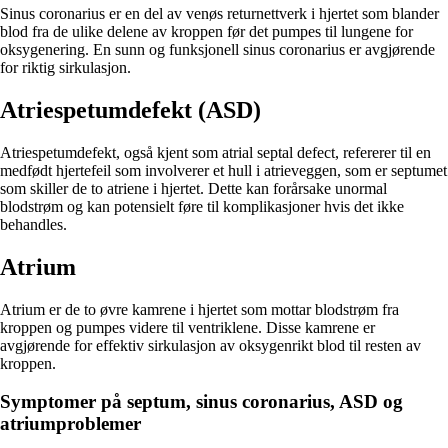
Sinus coronarius er en del av venøs returnettverk i hjertet som blander
blod fra de ulike delene av kroppen før det pumpes til lungene for
oksygenering. En sunn og funksjonell sinus coronarius er avgjørende
for riktig sirkulasjon.
Atriespetumdefekt (ASD)
Atriespetumdefekt, også kjent som atrial septal defect, refererer til en
medfødt hjertefeil som involverer et hull i atrieveggen, som er septumet
som skiller de to atriene i hjertet. Dette kan forårsake unormal
blodstrøm og kan potensielt føre til komplikasjoner hvis det ikke
behandles.
Atrium
Atrium er de to øvre kamrene i hjertet som mottar blodstrøm fra
kroppen og pumpes videre til ventriklene. Disse kamrene er
avgjørende for effektiv sirkulasjon av oksygenrikt blod til resten av
kroppen.
Symptomer på septum, sinus coronarius, ASD og
atriumproblemer