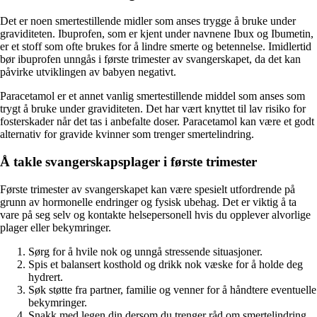
Det er noen smertestillende midler som anses trygge å bruke under
graviditeten. Ibuprofen, som er kjent under navnene Ibux og Ibumetin,
er et stoff som ofte brukes for å lindre smerte og betennelse. Imidlertid
bør ibuprofen unngås i første trimester av svangerskapet, da det kan
påvirke utviklingen av babyen negativt.
Paracetamol er et annet vanlig smertestillende middel som anses som
trygt å bruke under graviditeten. Det har vært knyttet til lav risiko for
fosterskader når det tas i anbefalte doser. Paracetamol kan være et godt
alternativ for gravide kvinner som trenger smertelindring.
Å takle svangerskapsplager i første trimester
Første trimester av svangerskapet kan være spesielt utfordrende på
grunn av hormonelle endringer og fysisk ubehag. Det er viktig å ta
vare på seg selv og kontakte helsepersonell hvis du opplever alvorlige
plager eller bekymringer.
Sørg for å hvile nok og unngå stressende situasjoner.
Spis et balansert kosthold og drikk nok væske for å holde deg
hydrert.
Søk støtte fra partner, familie og venner for å håndtere eventuelle
bekymringer.
Snakk med legen din dersom du trenger råd om smertelindring