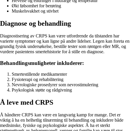
Hevelse og endringer i hudfarge og temperatur
Økt følsomhet for berøring
Muskelsvakhet og stivhet
Diagnose og behandling
Diagnostisering av CRPS kan være utfordrende da tilstanden har
varierte symptomer og kan ligne på andre lidelser. Legen kan foreta en
grundig fysisk undersøkelse, bestille tester som røntgen eller MR, og
vurdere pasientens smertehistorie for å stille en diagnose.
Behandlingsmuligheter inkluderer:
Smertestillende medikamenter
Fysioterapi og rehabilitering
Nevrologiske prosedyrer som nevrostimulering
Psykologisk støtte og rådgivning
Å leve med CRPS
Å håndtere CRPS kan være en langvarig kamp for mange. Det er
viktig å ha en helhetlig tilnærming til behandling og inkludere både
medisinske, fysiske og psykologiske aspekter. Å ha et sterkt
støttenettverk av helsepersonell, venner og familie kan være til stor