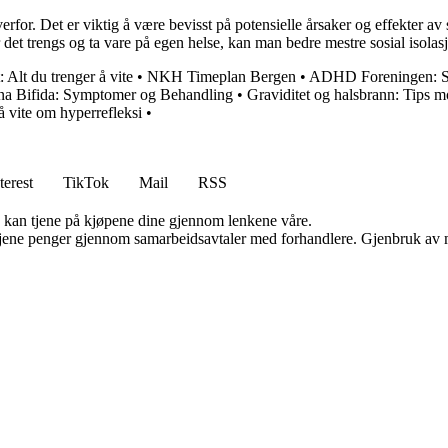
erfor. Det er viktig å være bevisst på potensielle årsaker og effekter av 
det trengs og ta vare på egen helse, kan man bedre mestre sosial isolasj
 Alt du trenger å vite
•
NKH Timeplan Bergen
•
ADHD Foreningen: S
na Bifida: Symptomer og Behandling
•
Graviditet og halsbrann: Tips m
å vite om hyperrefleksi
•
terest
TikTok
Mail
RSS
g kan tjene på kjøpene dine gjennom lenkene våre.
n tjene penger gjennom samarbeidsavtaler med forhandlere. Gjenbruk av m