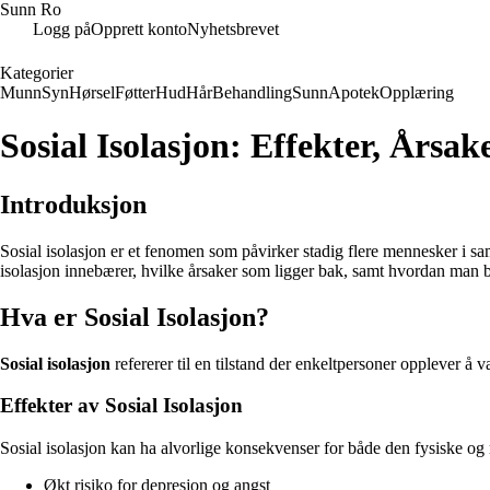
Sunn Ro
Logg på
Opprett konto
Nyhetsbrevet
Kategorier
Munn
Syn
Hørsel
Føtter
Hud
Hår
Behandling
Sunn
Apotek
Opplæring
Sosial Isolasjon: Effekter, Årsak
Introduksjon
Sosial isolasjon er et fenomen som påvirker stadig flere mennesker i sa
isolasjon innebærer, hvilke årsaker som ligger bak, samt hvordan man 
Hva er Sosial Isolasjon?
Sosial isolasjon
refererer til en tilstand der enkeltpersoner opplever å v
Effekter av Sosial Isolasjon
Sosial isolasjon kan ha alvorlige konsekvenser for både den fysiske og 
Økt risiko for depresjon og angst