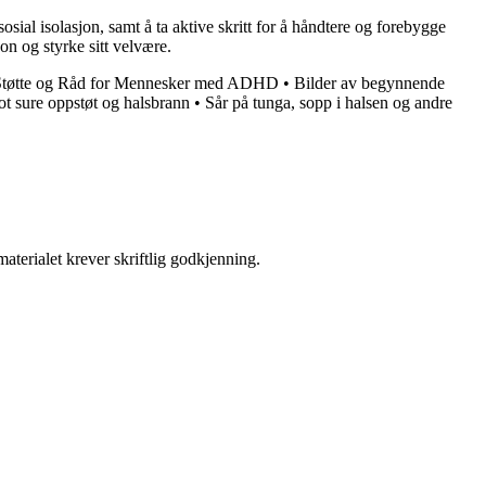
sosial isolasjon, samt å ta aktive skritt for å håndtere og forebygge
on og styrke sitt velvære.
tøtte og Råd for Mennesker med ADHD
•
Bilder av begynnende
ot sure oppstøt og halsbrann
•
Sår på tunga, sopp i halsen og andre
aterialet krever skriftlig godkjenning.