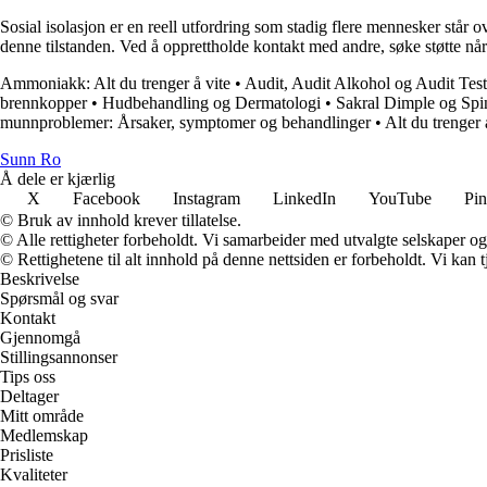
Sosial isolasjon er en reell utfordring som stadig flere mennesker står ov
denne tilstanden. Ved å opprettholde kontakt med andre, søke støtte når 
Ammoniakk: Alt du trenger å vite
•
Audit, Audit Alkohol og Audit Test:
brennkopper
•
Hudbehandling og Dermatologi
•
Sakral Dimple og Spi
munnproblemer: Årsaker, symptomer og behandlinger
•
Alt du trenger 
Sunn Ro
Å dele er kjærlig
X
Facebook
Instagram
LinkedIn
YouTube
Pin
© Bruk av innhold krever tillatelse.
© Alle rettigheter forbeholdt. Vi samarbeider med utvalgte selskaper o
© Rettighetene til alt innhold på denne nettsiden er forbeholdt. Vi ka
Beskrivelse
Spørsmål og svar
Kontakt
Gjennomgå
Stillingsannonser
Tips oss
Deltager
Mitt område
Medlemskap
Prisliste
Kvaliteter