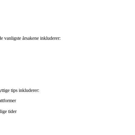
de vanligste årsakene inkluderer:
ttige tips inkluderer:
attformer
ige tider