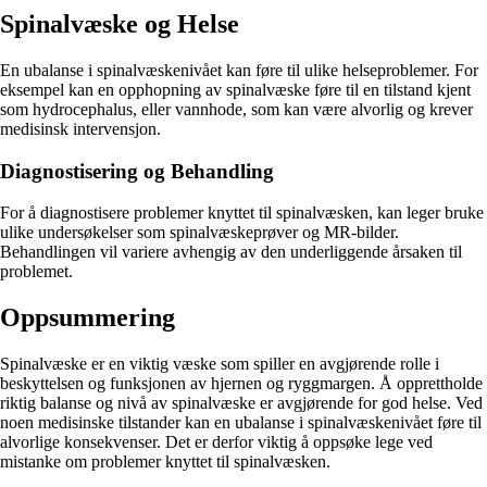
Spinalvæske og Helse
En ubalanse i spinalvæskenivået kan føre til ulike helseproblemer. For
eksempel kan en opphopning av spinalvæske føre til en tilstand kjent
som hydrocephalus, eller vannhode, som kan være alvorlig og krever
medisinsk intervensjon.
Diagnostisering og Behandling
For å diagnostisere problemer knyttet til spinalvæsken, kan leger bruke
ulike undersøkelser som spinalvæskeprøver og MR-bilder.
Behandlingen vil variere avhengig av den underliggende årsaken til
problemet.
Oppsummering
Spinalvæske er en viktig væske som spiller en avgjørende rolle i
beskyttelsen og funksjonen av hjernen og ryggmargen. Å opprettholde
riktig balanse og nivå av spinalvæske er avgjørende for god helse. Ved
noen medisinske tilstander kan en ubalanse i spinalvæskenivået føre til
alvorlige konsekvenser. Det er derfor viktig å oppsøke lege ved
mistanke om problemer knyttet til spinalvæsken.