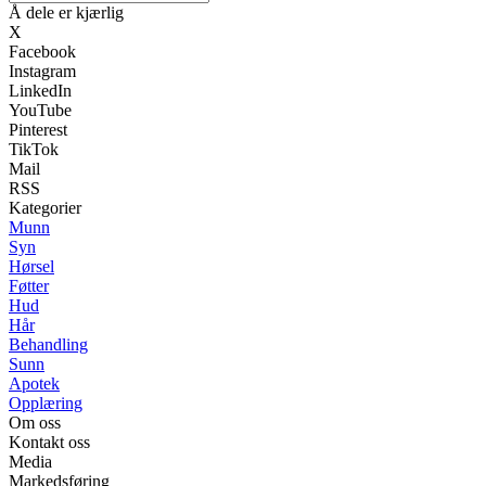
Å dele er kjærlig
X
Facebook
Instagram
LinkedIn
YouTube
Pinterest
TikTok
Mail
RSS
Kategorier
Munn
Syn
Hørsel
Føtter
Hud
Hår
Behandling
Sunn
Apotek
Opplæring
Om oss
Kontakt oss
Media
Markedsføring