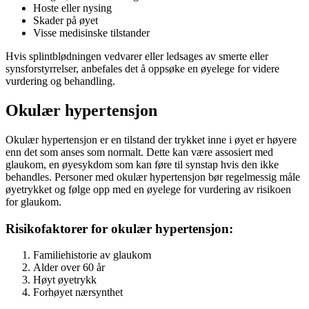
Hoste eller nysing
Skader på øyet
Visse medisinske tilstander
Hvis splintblødningen vedvarer eller ledsages av smerte eller
synsforstyrrelser, anbefales det å oppsøke en øyelege for videre
vurdering og behandling.
Okulær hypertensjon
Okulær hypertensjon er en tilstand der trykket inne i øyet er høyere
enn det som anses som normalt. Dette kan være assosiert med
glaukom, en øyesykdom som kan føre til synstap hvis den ikke
behandles. Personer med okulær hypertensjon bør regelmessig måle
øyetrykket og følge opp med en øyelege for vurdering av risikoen
for glaukom.
Risikofaktorer for okulær hypertensjon:
Familiehistorie av glaukom
Alder over 60 år
Høyt øyetrykk
Forhøyet nærsynthet