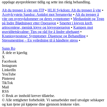
oppdage øyeproblemer tidlig og sette inn riktig behandling.
Alt du trenger å vite om ITP
•
HLH Sykdom: Alt du trenger å vite
•
Acetylcystein Sandoz: Antidot mot Serumsyke
•
Alt du trenger å
vite om nyresykdommer og deres symptomer
•
Mediastinitt og Tegn
på Indre Blødninger etter Operasjon
•
Smerter i kjeven kreft,
artrocentese, menisk kjeve og kjeveoperasjon
•
Kampen mot
graviditetskvalme: Tips og råd for å lindre ubehaget
•
Kraniosynostose: Symptomer, Diagnose og Behandling
•
Stressmestring – En veiledning til å håndtere stress
•
Sunn Ro
Å dele er kjærlig
X
Facebook
Instagram
LinkedIn
YouTube
Pinterest
TikTok
Mail
RSS
© Bruk av innhold krever tillatelse.
© Alle rettigheter forbeholdt. Vi samarbeider med utvalgte selskaper
og kan tjene på kjøpene dine gjennom lenkene våre.