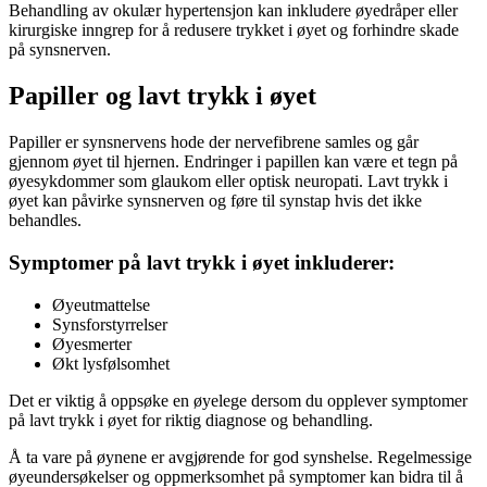
Behandling av okulær hypertensjon kan inkludere øyedråper eller
kirurgiske inngrep for å redusere trykket i øyet og forhindre skade
på synsnerven.
Papiller og lavt trykk i øyet
Papiller er synsnervens hode der nervefibrene samles og går
gjennom øyet til hjernen. Endringer i papillen kan være et tegn på
øyesykdommer som glaukom eller optisk neuropati. Lavt trykk i
øyet kan påvirke synsnerven og føre til synstap hvis det ikke
behandles.
Symptomer på lavt trykk i øyet inkluderer:
Øyeutmattelse
Synsforstyrrelser
Øyesmerter
Økt lysfølsomhet
Det er viktig å oppsøke en øyelege dersom du opplever symptomer
på lavt trykk i øyet for riktig diagnose og behandling.
Å ta vare på øynene er avgjørende for god synshelse. Regelmessige
øyeundersøkelser og oppmerksomhet på symptomer kan bidra til å