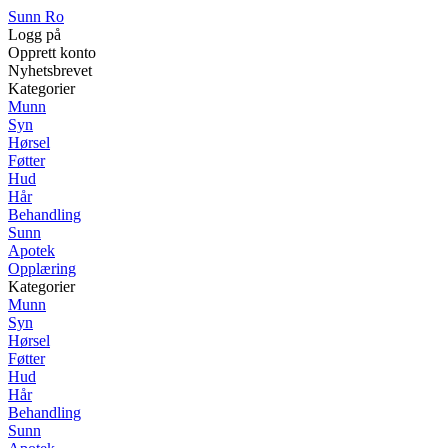
Sunn Ro
Logg på
Opprett konto
Nyhetsbrevet
Kategorier
Munn
Syn
Hørsel
Føtter
Hud
Hår
Behandling
Sunn
Apotek
Opplæring
Kategorier
Munn
Syn
Hørsel
Føtter
Hud
Hår
Behandling
Sunn