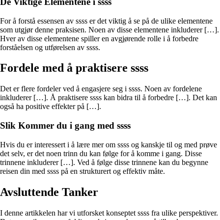
De Viktige Elementene i ssss
For å forstå essensen av ssss er det viktig å se på de ulike elementene
som utgjør denne praksisen. Noen av disse elementene inkluderer […].
Hver av disse elementene spiller en avgjørende rolle i å forbedre
forståelsen og utførelsen av ssss.
Fordele med å praktisere ssss
Det er flere fordeler ved å engasjere seg i ssss. Noen av fordelene
inkluderer […]. Å praktisere ssss kan bidra til å forbedre […]. Det kan
også ha positive effekter på […].
Slik Kommer du i gang med ssss
Hvis du er interessert i å lære mer om ssss og kanskje til og med prøve
det selv, er det noen trinn du kan følge for å komme i gang. Disse
trinnene inkluderer […]. Ved å følge disse trinnene kan du begynne
reisen din med ssss på en strukturert og effektiv måte.
Avsluttende Tanker
I denne artikkelen har vi utforsket konseptet ssss fra ulike perspektiver.