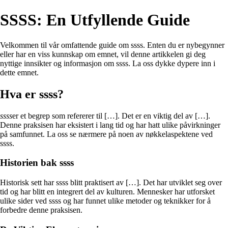
SSSS: En Utfyllende Guide
Velkommen til vår omfattende guide om ssss. Enten du er nybegynner
eller har en viss kunnskap om emnet, vil denne artikkelen gi deg
nyttige innsikter og informasjon om ssss. La oss dykke dypere inn i
dette emnet.
Hva er ssss?
ssss
er et begrep som refererer til […]. Det er en viktig del av […].
Denne praksisen har eksistert i lang tid og har hatt ulike påvirkninger
på samfunnet. La oss se nærmere på noen av nøkkelaspektene ved
ssss.
Historien bak ssss
Historisk sett har ssss blitt praktisert av […]. Det har utviklet seg over
tid og har blitt en integrert del av kulturen. Mennesker har utforsket
ulike sider ved ssss og har funnet ulike metoder og teknikker for å
forbedre denne praksisen.