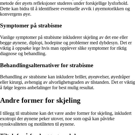
metode der øyets refleksjoner studeres under forskjellige lysforhold.
Dette kan bidra til å identifisere eventuelle avvik i øyemotorikken og
konvergens øye.
Symptomer på strabisme
Vanlige symptomer på strabisme inkluderer skjeling av det ene eller
begge øynene, diplopi, hodepine og problemer med dybdesyn. Det er
viktig å oppsøke lege hvis man opplever slike symptomer for riktig
diagnose og behandling.
Behandlingsalternativer for strabisme
Behandling av strabisme kan inkludere briller, øyeøvelser, øyedråper
eller kirurgi, avhengig av alvorlighetsgraden av tilstanden. Det er viktig
å følge legens anbefalinger for best mulig resultat.
Andre former for skjeling
I tillegg til strabisme kan det være andre former for skjeling, inkludert
exotropi der øynene peker utover, noe som også kan påvirke
synskvaliteten og motiliteten til øynene.