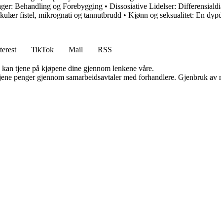
lager: Behandling og Forebygging
•
Dissosiative Lidelser: Differensiald
kulær fistel, mikrognati og tannutbrudd
•
Kjønn og seksualitet: En dy
terest
TikTok
Mail
RSS
g kan tjene på kjøpene dine gjennom lenkene våre.
n tjene penger gjennom samarbeidsavtaler med forhandlere. Gjenbruk av m