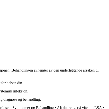
eksjonen. Behandlingen avhenger av den underliggende årsaken til
 for helsen din.
ystemisk infeksjon.
ig diagnose og behandling.
dose – Symptomer og Behandling
•
Alt du trenger å vite om LSA
•