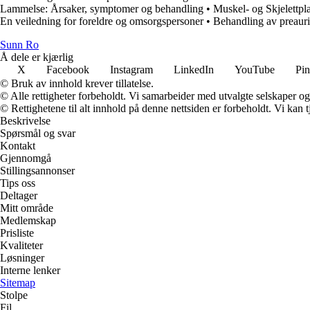
Lammelse: Årsaker, symptomer og behandling
•
Muskel- og Skjelettp
En veiledning for foreldre og omsorgspersoner
•
Behandling av preauri
Sunn Ro
Å dele er kjærlig
X
Facebook
Instagram
LinkedIn
YouTube
Pin
© Bruk av innhold krever tillatelse.
© Alle rettigheter forbeholdt. Vi samarbeider med utvalgte selskaper o
© Rettighetene til alt innhold på denne nettsiden er forbeholdt. Vi ka
Beskrivelse
Spørsmål og svar
Kontakt
Gjennomgå
Stillingsannonser
Tips oss
Deltager
Mitt område
Medlemskap
Prisliste
Kvaliteter
Løsninger
Interne lenker
Sitemap
Stolpe
Fil