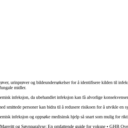
ver, urinprøver og bildeundersøkelser for å identifisere kilden til inf
ifungale midler.
temisk infeksjon, da ubehandlet infeksjon kan få alvorlige konsekvenser
 smittede personer kan bidra til å redusere risikoen for å utvikle en s
misk infeksjon og oppsøke medisinsk hjelp så snart som mulig for rikt
Mareritt og Søvnparalyse: En omfattende guide for voksne
•
GHB Over