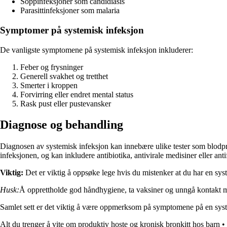
Soppinfeksjoner som candidiasis
Parasittinfeksjoner som malaria
Symptomer på systemisk infeksjon
De vanligste symptomene på systemisk infeksjon inkluderer:
Feber og frysninger
Generell svakhet og tretthet
Smerter i kroppen
Forvirring eller endret mental status
Rask pust eller pustevansker
Diagnose og behandling
Diagnosen av systemisk infeksjon kan innebære ulike tester som blodprø
infeksjonen, og kan inkludere antibiotika, antivirale medisiner eller ant
Viktig:
Det er viktig å oppsøke lege hvis du mistenker at du har en sys
Husk:
Å opprettholde god håndhygiene, ta vaksiner og unngå kontakt med
Samlet sett er det viktig å være oppmerksom på symptomene på en syste
Alt du trenger å vite om produktiv hoste og kronisk bronkitt hos barn
•