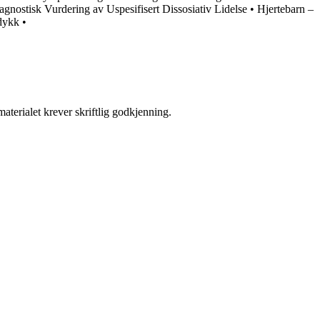
iagnostisk Vurdering av Uspesifisert Dissosiativ Lidelse
•
Hjertebarn –
pdykk
•
aterialet krever skriftlig godkjenning.