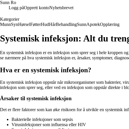
Sunn Ro
Logg på
Opprett konto
Nyhetsbrevet
Kategorier
Munn
Syn
Hørsel
Føtter
Hud
Hår
Behandling
Sunn
Apotek
Opplæring
Systemisk infeksjon: Alt du treng
En systemisk infeksjon er en infeksjon som sprer seg i hele kroppen og p
se nærmere på hva systemisk infeksjon er, årsaker, symptomer, diagnos
Hva er en systemisk infeksjon?
En systemisk infeksjon oppstår når mikroorganismer som bakterier, viru
infeksjon som sprer seg, eller ved en infeksjon som oppstår direkte i bl
Årsaker til systemisk infeksjon
Det er flere faktorer som kan øke risikoen for å utvikle en systemisk i
Bakterielle infeksjoner som sepsis
Virusinfeksjoner som influensa eller HIV