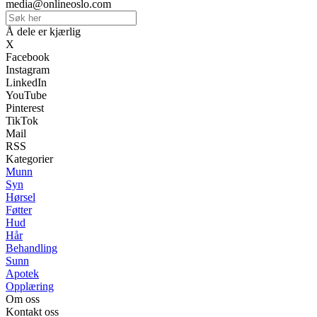
media@onlineoslo.com
Å dele er kjærlig
X
Facebook
Instagram
LinkedIn
YouTube
Pinterest
TikTok
Mail
RSS
Kategorier
Munn
Syn
Hørsel
Føtter
Hud
Hår
Behandling
Sunn
Apotek
Opplæring
Om oss
Kontakt oss