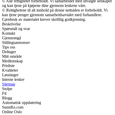
© Alle rettigheter forbeholdt. Vi samarbeider med utvalgte selskaper
og kan tjene på kjøpene dine gjennom lenkene våre.
© Rettighetene til alt innhold på denne nettsiden er forbeholdt. Vi
kan tjene penger gjennom samarbeidsavtaler med forhandlere.
Gjenbruk av materialet krever skriftlig godkjenning.
Beskrivelse
Spørsmål og svar
Kontakt
Gjennomgå
Stillingsannonser
Tips oss
Deltager
Mitt område
Medlemskap
Prisliste
Kvaliteter
Løsninger
Interne lenker
Sitemap
Stolpe
Fil
Blogg
Automatisk oppdatering
SunnRo.com
Online Oslo