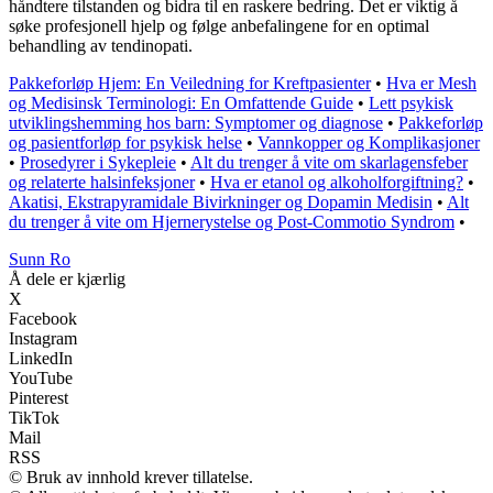
håndtere tilstanden og bidra til en raskere bedring. Det er viktig å
søke profesjonell hjelp og følge anbefalingene for en optimal
behandling av tendinopati.
Pakkeforløp Hjem: En Veiledning for Kreftpasienter
•
Hva er Mesh
og Medisinsk Terminologi: En Omfattende Guide
•
Lett psykisk
utviklingshemming hos barn: Symptomer og diagnose
•
Pakkeforløp
og pasientforløp for psykisk helse
•
Vannkopper og Komplikasjoner
•
Prosedyrer i Sykepleie
•
Alt du trenger å vite om skarlagensfeber
og relaterte halsinfeksjoner
•
Hva er etanol og alkoholforgiftning?
•
Akatisi, Ekstrapyramidale Bivirkninger og Dopamin Medisin
•
Alt
du trenger å vite om Hjernerystelse og Post-Commotio Syndrom
•
Sunn Ro
Å dele er kjærlig
X
Facebook
Instagram
LinkedIn
YouTube
Pinterest
TikTok
Mail
RSS
© Bruk av innhold krever tillatelse.