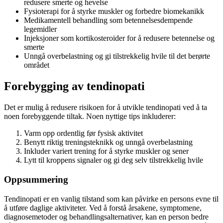
redusere smerte og hevelse
Fysioterapi for å styrke muskler og forbedre biomekanikk
Medikamentell behandling som betennelsesdempende
legemidler
Injeksjoner som kortikosteroider for å redusere betennelse og
smerte
Unngå overbelastning og gi tilstrekkelig hvile til det berørte
området
Forebygging av tendinopati
Det er mulig å redusere risikoen for å utvikle tendinopati ved å ta
noen forebyggende tiltak. Noen nyttige tips inkluderer:
Varm opp ordentlig før fysisk aktivitet
Benytt riktig treningsteknikk og unngå overbelastning
Inkluder variert trening for å styrke muskler og sener
Lytt til kroppens signaler og gi deg selv tilstrekkelig hvile
Oppsummering
Tendinopati er en vanlig tilstand som kan påvirke en persons evne til
å utføre daglige aktiviteter. Ved å forstå årsakene, symptomene,
diagnosemetoder og behandlingsalternativer, kan en person bedre