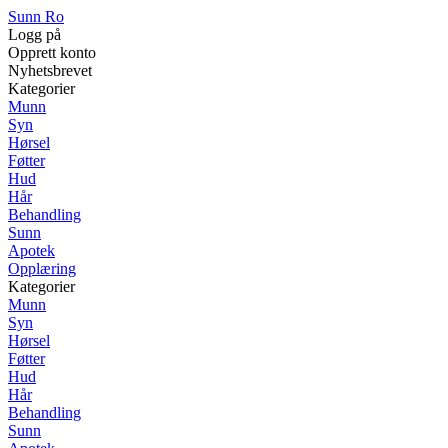
Sunn Ro
Logg på
Opprett konto
Nyhetsbrevet
Kategorier
Munn
Syn
Hørsel
Føtter
Hud
Hår
Behandling
Sunn
Apotek
Opplæring
Kategorier
Munn
Syn
Hørsel
Føtter
Hud
Hår
Behandling
Sunn