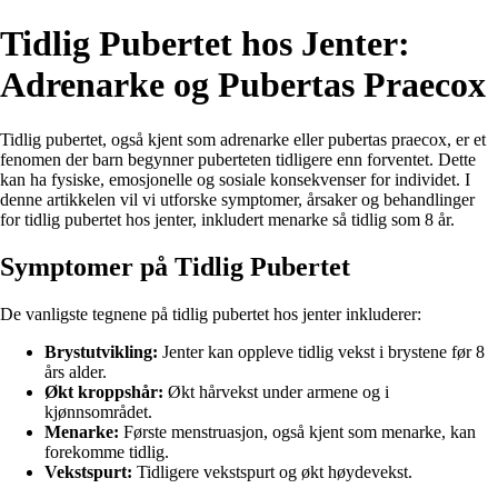
Tidlig Pubertet hos Jenter:
Adrenarke og Pubertas Praecox
Tidlig pubertet, også kjent som adrenarke eller pubertas praecox, er et
fenomen der barn begynner puberteten tidligere enn forventet. Dette
kan ha fysiske, emosjonelle og sosiale konsekvenser for individet. I
denne artikkelen vil vi utforske symptomer, årsaker og behandlinger
for tidlig pubertet hos jenter, inkludert menarke så tidlig som 8 år.
Symptomer på Tidlig Pubertet
De vanligste tegnene på tidlig pubertet hos jenter inkluderer:
Brystutvikling:
Jenter kan oppleve tidlig vekst i brystene før 8
års alder.
Økt kroppshår:
Økt hårvekst under armene og i
kjønnsområdet.
Menarke:
Første menstruasjon, også kjent som menarke, kan
forekomme tidlig.
Vekstspurt:
Tidligere vekstspurt og økt høydevekst.