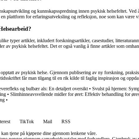
unnskapsutvikling og kunnskapsspredning innen psykisk helsefeltet. Ved å p
så en plattform for erfaringsutveksling og refleksjon, noe som kan være v
 Helsearbeid?
ike typer artikler, inkludert forskningsartikler, casestudier, litteratura
r av psykisk helsefeltet. Det er også vanlig å finne artikler som omhandl
r opptatt av psykisk helse. Gjennom publisering av ny forskning, praksise
dsskriftet får man tilgang til en rik kilde til faglig inspirasjon og oppda
verefleks og bulbær als: En detaljert oversikt
•
Svulst på hjernen: Sym
ing
•
Slimhinneavsvellende midler for øret: Effektiv behandling for øres
ing
•
terest
TikTok
Mail
RSS
g kan tjene på kjøpene dine gjennom lenkene våre.
n tjene penger gjennom samarbeidsavtaler med forhandlere. Gjenbruk av m