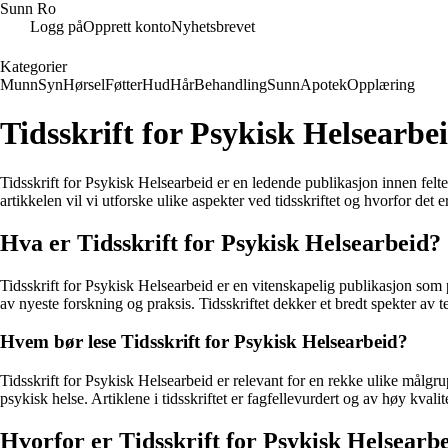
Sunn Ro
Logg på
Opprett konto
Nyhetsbrevet
Kategorier
Munn
Syn
Hørsel
Føtter
Hud
Hår
Behandling
Sunn
Apotek
Opplæring
Tidsskrift for Psykisk Helsearbe
Tidsskrift for Psykisk Helsearbeid er en ledende publikasjon innen felte
artikkelen vil vi utforske ulike aspekter ved tidsskriftet og hvorfor det e
Hva er Tidsskrift for Psykisk Helsearbeid?
Tidsskrift for Psykisk Helsearbeid er en vitenskapelig publikasjon som 
av nyeste forskning og praksis. Tidsskriftet dekker et bredt spekter av 
Hvem bør lese Tidsskrift for Psykisk Helsearbeid?
Tidsskrift for Psykisk Helsearbeid er relevant for en rekke ulike målgrup
psykisk helse. Artiklene i tidsskriftet er fagfellevurdert og av høy kvalit
Hvorfor er Tidsskrift for Psykisk Helsearbe