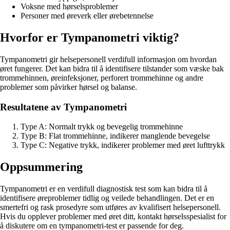
Voksne med hørselsproblemer
Personer med øreverk eller ørebetennelse
Hvorfor er Tympanometri viktig?
Tympanometri gir helsepersonell verdifull informasjon om hvordan
øret fungerer. Det kan bidra til å identifisere tilstander som væske bak
trommehinnen, øreinfeksjoner, perforert trommehinne og andre
problemer som påvirker hørsel og balanse.
Resultatene av Tympanometri
Type A: Normalt trykk og bevegelig trommehinne
Type B: Flat trommehinne, indikerer manglende bevegelse
Type C: Negative trykk, indikerer problemer med øret lufttrykk
Oppsummering
Tympanometri er en verdifull diagnostisk test som kan bidra til å
identifisere øreproblemer tidlig og veilede behandlingen. Det er en
smertefri og rask prosedyre som utføres av kvalifisert helsepersonell.
Hvis du opplever problemer med øret ditt, kontakt hørselsspesialist for
å diskutere om en tympanometri-test er passende for deg.