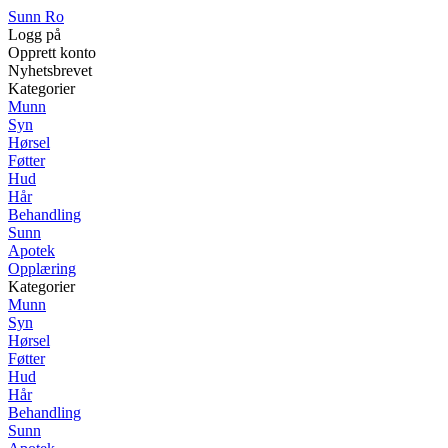
Sunn Ro
Logg på
Opprett konto
Nyhetsbrevet
Kategorier
Munn
Syn
Hørsel
Føtter
Hud
Hår
Behandling
Sunn
Apotek
Opplæring
Kategorier
Munn
Syn
Hørsel
Føtter
Hud
Hår
Behandling
Sunn