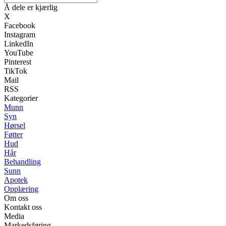
Å dele er kjærlig
X
Facebook
Instagram
LinkedIn
YouTube
Pinterest
TikTok
Mail
RSS
Kategorier
Munn
Syn
Hørsel
Føtter
Hud
Hår
Behandling
Sunn
Apotek
Opplæring
Om oss
Kontakt oss
Media
Markedsføring