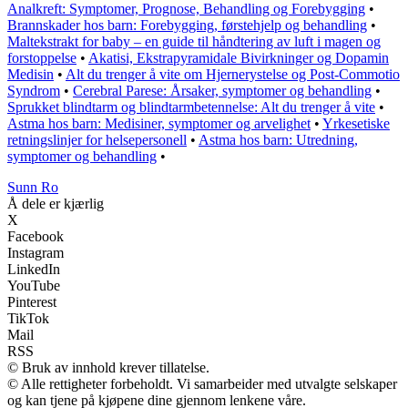
Analkreft: Symptomer, Prognose, Behandling og Forebygging
•
Brannskader hos barn: Forebygging, førstehjelp og behandling
•
Maltekstrakt for baby – en guide til håndtering av luft i magen og
forstoppelse
•
Akatisi, Ekstrapyramidale Bivirkninger og Dopamin
Medisin
•
Alt du trenger å vite om Hjernerystelse og Post-Commotio
Syndrom
•
Cerebral Parese: Årsaker, symptomer og behandling
•
Sprukket blindtarm og blindtarmbetennelse: Alt du trenger å vite
•
Astma hos barn: Medisiner, symptomer og arvelighet
•
Yrkesetiske
retningslinjer for helsepersonell
•
Astma hos barn: Utredning,
symptomer og behandling
•
Sunn Ro
Å dele er kjærlig
X
Facebook
Instagram
LinkedIn
YouTube
Pinterest
TikTok
Mail
RSS
© Bruk av innhold krever tillatelse.
© Alle rettigheter forbeholdt. Vi samarbeider med utvalgte selskaper
og kan tjene på kjøpene dine gjennom lenkene våre.