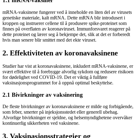
1.1 mRNA-vaksiner
mRNA-vaksinene fungerer ved å inneholde en liten del av virusets
genetiske materiale, kalt mRNA. Dette mRNA blir introdusert i
kroppen og instruerer cellene til å produsere spike-proteinet som
finnes på overflaten av koronaviruset. Immunforsvaret reagerer på
dette proteinet og lærer seg å bekjempe det, slik at det er forberedt
hvis man senere blir smittet med det ekte viruset.
2. Effektiviteten av koronavaksinene
Studier har vist at koronavaksinene, inkludert mRNA-vaksinene, er
svært effektive til å forebygge alvorlig sykdom og redusere risikoen
for dødelighet ved COVID-19. Det er viktig å fullføre
vaksinasjonsprogrammet for å oppnå optimal beskyttelse.
2.1 Bivirkninger av vaksinering
De fleste bivirkninger av koronavaksinene er milde og forbigående,
som feber, smerter på injeksjonsstedet eller generell ubehag.
Alvorlige bivirkninger er sjeldne, og helsemyndighetene overvåker
kontinuerlig sikkerheten ved vaksinene.
3. Vaksinasjonsstrategier og