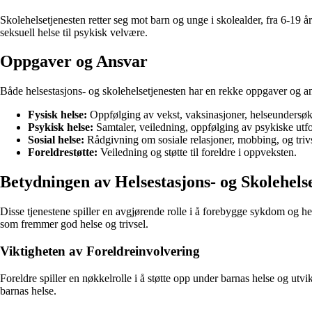
Skolehelsetjenesten retter seg mot barn og unge i skolealder, fra 6-19 å
seksuell helse til psykisk velvære.
Oppgaver og Ansvar
Både helsestasjons- og skolehelsetjenesten har en rekke oppgaver og an
Fysisk helse:
Oppfølging av vekst, vaksinasjoner, helseundersøk
Psykisk helse:
Samtaler, veiledning, oppfølging av psykiske utfo
Sosial helse:
Rådgivning om sosiale relasjoner, mobbing, og trivs
Foreldrestøtte:
Veiledning og støtte til foreldre i oppveksten.
Betydningen av Helsestasjons- og Skolehels
Disse tjenestene spiller en avgjørende rolle i å forebygge sykdom og hel
som fremmer god helse og trivsel.
Viktigheten av Foreldreinvolvering
Foreldre spiller en nøkkelrolle i å støtte opp under barnas helse og utvi
barnas helse.