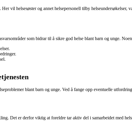
r. Her vil helsesøster og annet helsepersonell tilby helseundersøkelser, 
svarsområder som bidrar til å sikre god helse blant barn og unge. Noen
elser.
rdringer.
el.
etjenesten
seproblemer blant barn og unge. Ved å fange opp eventuelle utfordringer t
kling. Det er derfor viktig at foreldre tar aktiv del i samarbeidet med he