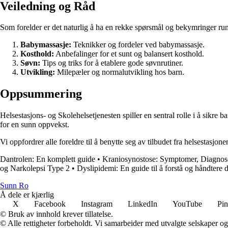
Veiledning og Råd
Som forelder er det naturlig å ha en rekke spørsmål og bekymringer rund
Babymassasje:
Teknikker og fordeler ved babymassasje.
Kosthold:
Anbefalinger for et sunt og balansert kosthold.
Søvn:
Tips og triks for å etablere gode søvnrutiner.
Utvikling:
Milepæler og normalutvikling hos barn.
Oppsummering
Helsestasjons- og Skolehelsetjenesten spiller en sentral rolle i å sikre
for en sunn oppvekst.
Vi oppfordrer alle foreldre til å benytte seg av tilbudet fra helsestasjo
Dantrolen: En komplett guide
•
Kraniosynostose: Symptomer, Diagnos
og Narkolepsi Type 2
•
Dyslipidemi: En guide til å forstå og håndtere 
Sunn Ro
Å dele er kjærlig
X
Facebook
Instagram
LinkedIn
YouTube
Pin
© Bruk av innhold krever tillatelse.
© Alle rettigheter forbeholdt. Vi samarbeider med utvalgte selskaper o