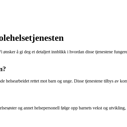
olehelsetjenesten
ønsker å gi deg et detaljert innblikk i hvordan disse tjenestene fungerer
en?
ende helsearbeidet rettet mot barn og unge. Disse tjenestene tilbys av 
 helsesøster og annet helsepersonell følge opp barnets vekst og utvikling,