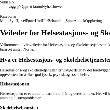
Sunn Ro
Logg på
Opprett konto
Nyhetsbrevet
Kategorier
Munn
Syn
Hørsel
Føtter
Hud
Hår
Behandling
Sunn
Apotek
Opplæring
Veileder for Helsestasjons- og Sk
Velkommen til vår veileder for Helsestasjons- og Skolehelsetjenesten. Vi 
barn og unge i Norge.
Hva er Helsestasjons- og Skolehelsetjenest
Helsestasjons- og skolehelsetjenesten er viktige deler av det forebygg
oppveksten for å sikre god fysisk, psykisk og sosial helse.
Helsestasjonen
Helsestasjonen er et tilbud til barn fra 0-5 år og deres familier. Her vil
amming til søvnproblemer.
Skolehelsetjenesten