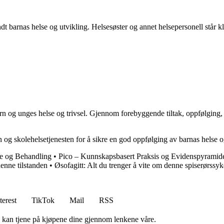
t barnas helse og utvikling. Helsesøster og annet helsepersonell står kl
 barn og unges helse og trivsel. Gjennom forebyggende tiltak, oppfølging,
nen og skolehelsetjenesten for å sikre en god oppfølging av barnas helse o
e og Behandling
•
Pico – Kunnskapsbasert Praksis og Evidenspyramid
denne tilstanden
•
Øsofagitt: Alt du trenger å vite om denne spiserørs
terest
TikTok
Mail
RSS
g kan tjene på kjøpene dine gjennom lenkene våre.