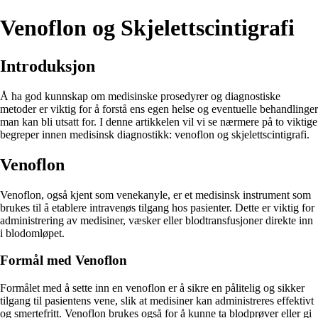
Venoflon og Skjelettscintigrafi
Introduksjon
Å ha god kunnskap om medisinske prosedyrer og diagnostiske
metoder er viktig for å forstå ens egen helse og eventuelle behandlinger
man kan bli utsatt for. I denne artikkelen vil vi se nærmere på to viktige
begreper innen medisinsk diagnostikk: venoflon og skjelettscintigrafi.
Venoflon
Venoflon, også kjent som venekanyle, er et medisinsk instrument som
brukes til å etablere intravenøs tilgang hos pasienter. Dette er viktig for
administrering av medisiner, væsker eller blodtransfusjoner direkte inn
i blodomløpet.
Formål med Venoflon
Formålet med å sette inn en venoflon er å sikre en pålitelig og sikker
tilgang til pasientens vene, slik at medisiner kan administreres effektivt
og smertefritt. Venoflon brukes også for å kunne ta blodprøver eller gi