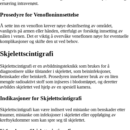
ernæring intravenøst.
Prosedyre for Venofloninnsettelse
Å sette inn en venoflon krever nøye desinfisering av området,
vanligvis på armen eller hånden, etterfulgt av forsiktig innsetting av
nålen i venen. Det er viktig å overvåke veneflonen nøye for eventuelle
komplikasjoner og skifte den ut ved behov.
Skjelettscintigrafi
Skjelettscintigrafi er en avbildningsteknikk som brukes for å
diagnostisere ulike tilstander i skjelettet, som beininfeksjoner,
beinskader eller beinkreft. Prosedyren innebærer bruk av en liten
mengde radioaktivt stoff som injiseres i blodomløpet, og deretter
avbildes skjelettet ved hjelp av en spesiell kamera.
Indikasjoner for Skjelettscintigrafi
Skjelettscintigrafi kan være indisert ved mistanke om benskader etter
traumer, mistanke om infeksjoner i skjelettet eller oppfølging av
kreftsykdommer som kan spre seg til skjelettet.