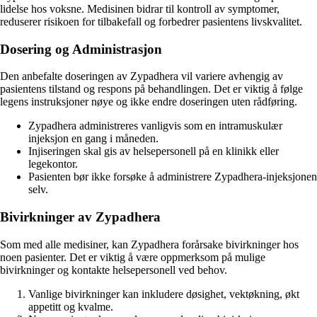
lidelse hos voksne. Medisinen bidrar til kontroll av symptomer,
reduserer risikoen for tilbakefall og forbedrer pasientens livskvalitet.
Dosering og Administrasjon
Den anbefalte doseringen av Zypadhera vil variere avhengig av
pasientens tilstand og respons på behandlingen. Det er viktig å følge
legens instruksjoner nøye og ikke endre doseringen uten rådføring.
Zypadhera administreres vanligvis som en intramuskulær
injeksjon en gang i måneden.
Injiseringen skal gis av helsepersonell på en klinikk eller
legekontor.
Pasienten bør ikke forsøke å administrere Zypadhera-injeksjonen
selv.
Bivirkninger av Zypadhera
Som med alle medisiner, kan Zypadhera forårsake bivirkninger hos
noen pasienter. Det er viktig å være oppmerksom på mulige
bivirkninger og kontakte helsepersonell ved behov.
Vanlige bivirkninger kan inkludere døsighet, vektøkning, økt
appetitt og kvalme.