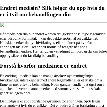
Endret medisin? Slik følger du opp hvis du
er i tvil om behandlingen din
Når medisinen din blir endret – enten det gjelder dose, type legemiddel
eller tidspunkt for inntak – kan det vekke spørsmål og usikkerhet.
Kanskje merker du nye bivirkninger, eller du lurer på hvorfor
endringen ble gjort. Det er helt normalt å reagere når noe i
behandlingen endres. Her får du en veiledning til hvordan du kan følge
opp og sikre at du får riktig behandling.
Forstå hvorfor medisinen er endret
En endring i medisin kan ha mange årsaker: nye retningslinjer,
bivirkninger, interaksjoner med andre legemidler eller et ønske om å
finne en mer effektiv behandling. Noen ganger handler det også om at
apoteket utleverer et annet merke med samme virkestoff – et såkalt
generisk legemiddel.
Det viktigste er at du forstår bakgrunnen for endringen. Spør legen
eller apoteket hvis du er usikker. Det er bedre å få en forklaring enn å