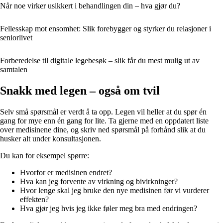
Når noe virker usikkert i behandlingen din – hva gjør du?
Fellesskap mot ensomhet: Slik forebygger og styrker du relasjoner i
seniorlivet
Forberedelse til digitale legebesøk – slik får du mest mulig ut av
samtalen
Snakk med legen – også om tvil
Selv små spørsmål er verdt å ta opp. Legen vil heller at du spør én
gang for mye enn én gang for lite. Ta gjerne med en oppdatert liste
over medisinene dine, og skriv ned spørsmål på forhånd slik at du
husker alt under konsultasjonen.
Du kan for eksempel spørre:
Hvorfor er medisinen endret?
Hva kan jeg forvente av virkning og bivirkninger?
Hvor lenge skal jeg bruke den nye medisinen før vi vurderer
effekten?
Hva gjør jeg hvis jeg ikke føler meg bra med endringen?