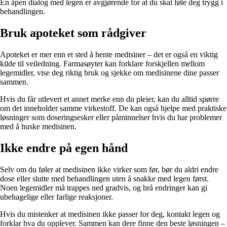
En åpen dialog med legen er avgjørende for at du skal føle deg trygg i
behandlingen.
Bruk apoteket som rådgiver
Apoteket er mer enn et sted å hente medisiner – det er også en viktig
kilde til veiledning. Farmasøyter kan forklare forskjellen mellom
legemidler, vise deg riktig bruk og sjekke om medisinene dine passer
sammen.
Hvis du får utlevert et annet merke enn du pleier, kan du alltid spørre
om det inneholder samme virkestoff. De kan også hjelpe med praktiske
løsninger som doseringsesker eller påminnelser hvis du har problemer
med å huske medisinen.
Ikke endre på egen hånd
Selv om du føler at medisinen ikke virker som før, bør du aldri endre
dose eller slutte med behandlingen uten å snakke med legen først.
Noen legemidler må trappes ned gradvis, og brå endringer kan gi
ubehagelige eller farlige reaksjoner.
Hvis du mistenker at medisinen ikke passer for deg, kontakt legen og
forklar hva du opplever. Sammen kan dere finne den beste løsningen –