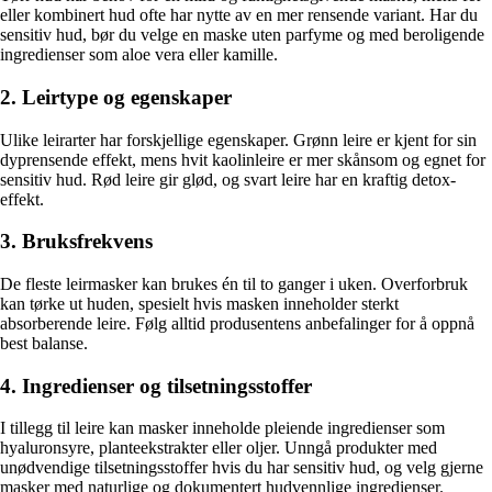
eller kombinert hud ofte har nytte av en mer rensende variant. Har du
sensitiv hud, bør du velge en maske uten parfyme og med beroligende
ingredienser som aloe vera eller kamille.
2. Leirtype og egenskaper
Ulike leirarter har forskjellige egenskaper. Grønn leire er kjent for sin
dyprensende effekt, mens hvit kaolinleire er mer skånsom og egnet for
sensitiv hud. Rød leire gir glød, og svart leire har en kraftig detox-
effekt.
3. Bruksfrekvens
De fleste leirmasker kan brukes én til to ganger i uken. Overforbruk
kan tørke ut huden, spesielt hvis masken inneholder sterkt
absorberende leire. Følg alltid produsentens anbefalinger for å oppnå
best balanse.
4. Ingredienser og tilsetningsstoffer
I tillegg til leire kan masker inneholde pleiende ingredienser som
hyaluronsyre, planteekstrakter eller oljer. Unngå produkter med
unødvendige tilsetningsstoffer hvis du har sensitiv hud, og velg gjerne
masker med naturlige og dokumentert hudvennlige ingredienser.