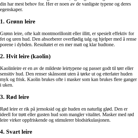
din har mest behov for. Her er noen av de vanligste typene og deres
egenskaper.
1. Grønn leire
Grønn leire, ofte kalt montmorillonitt eller illitt, er spesielt effektiv for
fet og uren hud. Den absorberer overflødig talg og hjelper med å rense
porene i dybden. Resultatet er en mer matt og klar hudtone.
2. Hvit leire (kaolin)
Kaolinleire er en av de mildeste leirtypene og passer godt til tørr eller
sensitiv hud. Den renser skånsomt uten å tørke ut og etterlater huden
myk og frisk. Kaolin brukes ofte i masker som kan brukes flere ganger
i uken.
3. Rød leire
Rød leire er rik på jernoksid og gir huden en naturlig glød. Den er
ideell for trøtt eller gusten hud som mangler vitalitet. Masker med rød
leire virker oppfriskende og stimulerer blodsirkulasjonen.
4. Svart leire