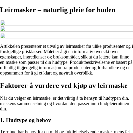
Leirmasker – naturlig pleie for huden
Artikkelen presenterer et utvalg av leirmasker fra ulike produsenter og i
forskjellige prisklasser. Målet er å gi en informativ oversikt over
egenskaper, ingredienser og bruksområder, slik at du lettere kan finne
en maske som passer til din hudtype. Produktbeskrivelsene er basert på
offentlig tilgjengelig informasjon fra produsenter og forhandlere og er
oppsummert for å gi et klart og nøytralt overblikk.
Faktorer å vurdere ved kjøp av leirmaske
Når du velger en leirmaske, er det viktig å ta hensyn til hudtypen din,
maskens sammensetning og hvordan den passer inn i hudpleierutinen
din.
1. Hudtype og behov
Tørr hud har behov for en mild og fuktighetsgivende maske, mens fet