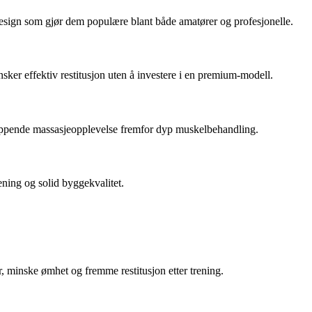
 design som gjør dem populære blant både amatører og profesjonelle.
sker effektiv restitusjon uten å investere i en premium-modell.
lappende massasjeopplevelse fremfor dyp muskelbehandling.
ening og solid byggekvalitet.
r, minske ømhet og fremme restitusjon etter trening.