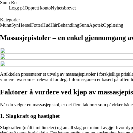
Sunn Ro
Logg på
Opprett konto
Nyhetsbrevet
Kategorier
Munn
Syn
Hørsel
Føtter
Hud
Hår
Behandling
Sunn
Apotek
Opplæring
Massasjepistoler – en enkel gjennomgang a
Artikkelen presenterer et utvalg av massasjepistoler i forskjellige pris
vurdere hva som er relevant for deg. Informasjonen er basert på offentli
Faktorer å vurdere ved kjøp av massasjepis
Når du velger en massasjepistol, er det flere faktorer som påvirker både
1. Slagkraft og hastighet
Slagkraften (målt i millimeter) og antall slag per minutt avgjør hvor d
slagkraft være fordelaktig. For lettere restitusjon og avslapning kan en