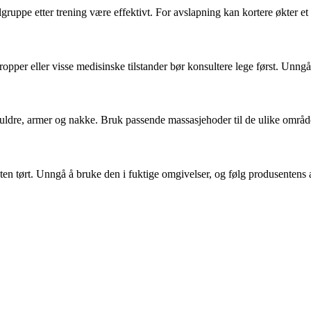
ruppe etter trening være effektivt. For avslapning kan kortere økter et 
pper eller visse medisinske tilstander bør konsultere lege først. Unngå 
uldre, armer og nakke. Bruk passende massasjehoder til de ulike område
en tørt. Unngå å bruke den i fuktige omgivelser, og følg produsentens 