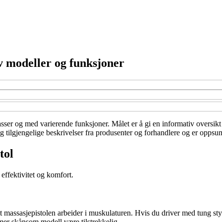
v modeller og funksjoner
klasser og med varierende funksjoner. Målet er å gi en informativ oversi
g tilgjengelige beskrivelser fra produsenter og forhandlere og er oppsumm
tol
 effektivitet og komfort.
ypt massasjepistolen arbeider i muskulaturen. Hvis du driver med tung s
 mer skånsom modell være tilstrekkelig.