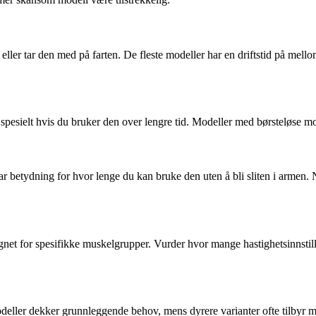
en eller tar den med på farten. De fleste modeller har en driftstid på m
spesielt hvis du bruker den over lengre tid. Modeller med børsteløse mot
 betydning for hvor lenge du kan bruke den uten å bli sliten i armen. N
ignet for spesifikke muskelgrupper. Vurder hvor mange hastighetsinnsti
eller dekker grunnleggende behov, mens dyrere varianter ofte tilbyr mer 