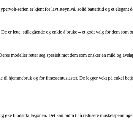
rvolt-serien er kjent for lavt støynivå, solid batteritid og et elegant
e er lette, stillegående og enkle å bruke – et godt valg for dem som øn
Deres modeller retter seg spesielt mot dem som ønsker en mild og avs
 til hjemmebruk og for fitnessentusiaster. De legger vekt på enkel betj
 og øke blodsirkulasjonen. Det kan bidra til å redusere muskelspenninge