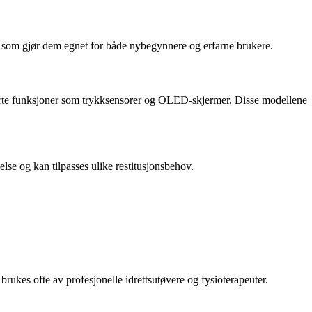
noe som gjør dem egnet for både nybegynnere og erfarne brukere.
nserte funksjoner som trykksensorer og OLED-skjermer. Disse modellene
lse og kan tilpasses ulike restitusjonsbehov.
rukes ofte av profesjonelle idrettsutøvere og fysioterapeuter.