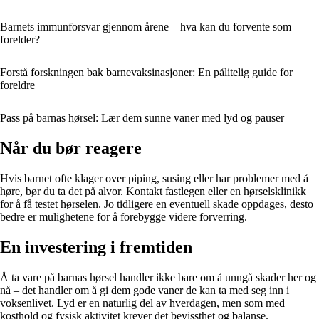
Barnets immunforsvar gjennom årene – hva kan du forvente som
forelder?
Forstå forskningen bak barnevaksinasjoner: En pålitelig guide for
foreldre
Pass på barnas hørsel: Lær dem sunne vaner med lyd og pauser
Når du bør reagere
Hvis barnet ofte klager over piping, susing eller har problemer med å
høre, bør du ta det på alvor. Kontakt fastlegen eller en hørselsklinikk
for å få testet hørselen. Jo tidligere en eventuell skade oppdages, desto
bedre er mulighetene for å forebygge videre forverring.
En investering i fremtiden
Å ta vare på barnas hørsel handler ikke bare om å unngå skader her og
nå – det handler om å gi dem gode vaner de kan ta med seg inn i
voksenlivet. Lyd er en naturlig del av hverdagen, men som med
kosthold og fysisk aktivitet krever det bevissthet og balanse.