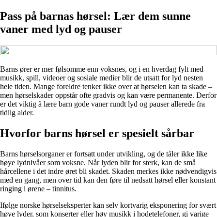
Pass på barnas hørsel: Lær dem sunne
vaner med lyd og pauser
Barns ører er mer følsomme enn voksnes, og i en hverdag fylt med
musikk, spill, videoer og sosiale medier blir de utsatt for lyd nesten
hele tiden. Mange foreldre tenker ikke over at hørselen kan ta skade –
men hørselskader oppstår ofte gradvis og kan være permanente. Derfor
er det viktig å lære barn gode vaner rundt lyd og pauser allerede fra
tidlig alder.
Hvorfor barns hørsel er spesielt sårbar
Barns hørselsorganer er fortsatt under utvikling, og de tåler ikke like
høye lydnivåer som voksne. Når lyden blir for sterk, kan de små
hårcellene i det indre øret bli skadet. Skaden merkes ikke nødvendigvis
med en gang, men over tid kan den føre til nedsatt hørsel eller konstant
ringing i ørene – tinnitus.
Ifølge norske hørselseksperter kan selv kortvarig eksponering for svært
høye lyder, som konserter eller høy musikk i hodetelefoner, gi varige