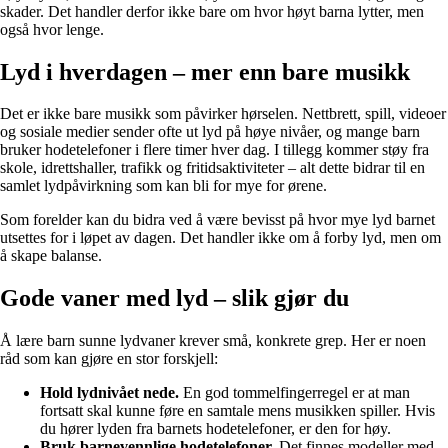
skader. Det handler derfor ikke bare om hvor høyt barna lytter, men
også hvor lenge.
Lyd i hverdagen – mer enn bare musikk
Det er ikke bare musikk som påvirker hørselen. Nettbrett, spill, videoer
og sosiale medier sender ofte ut lyd på høye nivåer, og mange barn
bruker hodetelefoner i flere timer hver dag. I tillegg kommer støy fra
skole, idrettshaller, trafikk og fritidsaktiviteter – alt dette bidrar til en
samlet lydpåvirkning som kan bli for mye for ørene.
Som forelder kan du bidra ved å være bevisst på hvor mye lyd barnet
utsettes for i løpet av dagen. Det handler ikke om å forby lyd, men om
å skape balanse.
Gode vaner med lyd – slik gjør du
Å lære barn sunne lydvaner krever små, konkrete grep. Her er noen
råd som kan gjøre en stor forskjell:
Hold lydnivået nede.
En god tommelfingerregel er at man
fortsatt skal kunne føre en samtale mens musikken spiller. Hvis
du hører lyden fra barnets hodetelefoner, er den for høy.
Bruk barnevennlige hodetelefoner.
Det finnes modeller med