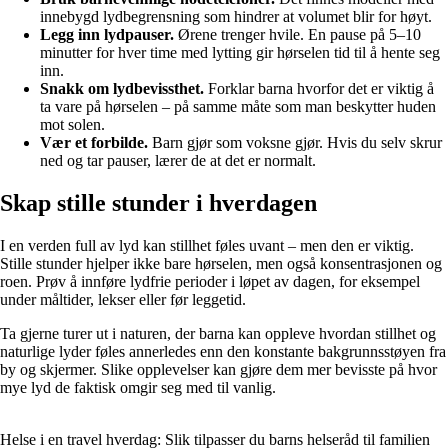
innebygd lydbegrensning som hindrer at volumet blir for høyt.
Legg inn lydpauser.
Ørene trenger hvile. En pause på 5–10
minutter for hver time med lytting gir hørselen tid til å hente seg
inn.
Snakk om lydbevissthet.
Forklar barna hvorfor det er viktig å
ta vare på hørselen – på samme måte som man beskytter huden
mot solen.
Vær et forbilde.
Barn gjør som voksne gjør. Hvis du selv skrur
ned og tar pauser, lærer de at det er normalt.
Skap stille stunder i hverdagen
I en verden full av lyd kan stillhet føles uvant – men den er viktig.
Stille stunder hjelper ikke bare hørselen, men også konsentrasjonen og
roen. Prøv å innføre lydfrie perioder i løpet av dagen, for eksempel
under måltider, lekser eller før leggetid.
Ta gjerne turer ut i naturen, der barna kan oppleve hvordan stillhet og
naturlige lyder føles annerledes enn den konstante bakgrunnsstøyen fra
by og skjermer. Slike opplevelser kan gjøre dem mer bevisste på hvor
mye lyd de faktisk omgir seg med til vanlig.
Helse i en travel hverdag: Slik tilpasser du barns helseråd til familien