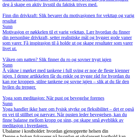
deg å skape en aktiv livsstil du faktisk trives med.
Finn din drivkraft: Slik bevarer du motivasjonen for vekttap og varig
resultat
Sunn
Motivasjon er nøkkelen til et varig vekttap. Lær hvordan du finner
din personlige drivkraft, setter realistiske mål og bygger gode vaner
som varer. Få inspirasjon til å holde ut og skape resultater som varer
livet ut.
Våken om natten? Slik finner du ro og sovner trygt igjen
Sunn
Å våkne i mørket med tankene i full sving er noe de fleste kjenner
igjen. I denne artikkelen får du enkle og trygge råd for hvordan du
kan roe kroppen, stilne tankene og sovne igjen – slik at du får den
hvilen du trenger.
Yoga som meditasjon: Når pust og bevegelse forenes
Sunn
Yoga handler ikke bare om fysisk styrke og fleksibilitet – det er også
en vei til stillhet og nærvær. Når pusten leder bevegelsen, kan du
finne balanse mellom kropp og sinn, og skape små øyeblikk av
meditasjon i hverdagen.
Ubalanse i kostholdet: hvordan gjenopprette helsen din
Denne e-boken fokuserer på hvordan et ubalansert kosthold kan