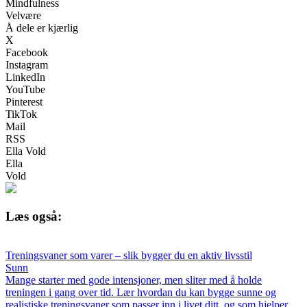
Mindfulness
Velvære
Å dele er kjærlig
X
Facebook
Instagram
LinkedIn
YouTube
Pinterest
TikTok
Mail
RSS
Ella Vold
Ella
Vold
Læs også:
Treningsvaner som varer – slik bygger du en aktiv livsstil
Sunn
Mange starter med gode intensjoner, men sliter med å holde
treningen i gang over tid. Lær hvordan du kan bygge sunne og
realistiske treningsvaner som passer inn i livet ditt, og som hjelper