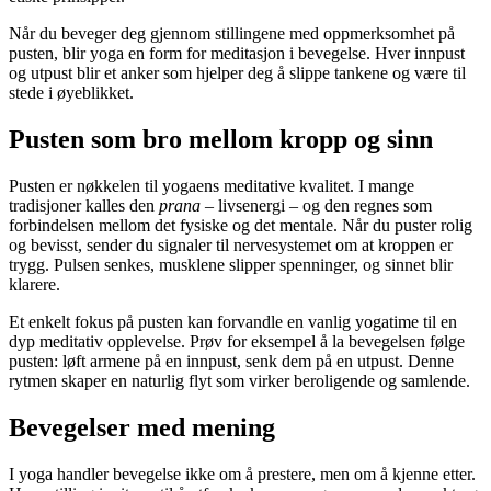
Når du beveger deg gjennom stillingene med oppmerksomhet på
pusten, blir yoga en form for meditasjon i bevegelse. Hver innpust
og utpust blir et anker som hjelper deg å slippe tankene og være til
stede i øyeblikket.
Pusten som bro mellom kropp og sinn
Pusten er nøkkelen til yogaens meditative kvalitet. I mange
tradisjoner kalles den
prana
– livsenergi – og den regnes som
forbindelsen mellom det fysiske og det mentale. Når du puster rolig
og bevisst, sender du signaler til nervesystemet om at kroppen er
trygg. Pulsen senkes, musklene slipper spenninger, og sinnet blir
klarere.
Et enkelt fokus på pusten kan forvandle en vanlig yogatime til en
dyp meditativ opplevelse. Prøv for eksempel å la bevegelsen følge
pusten: løft armene på en innpust, senk dem på en utpust. Denne
rytmen skaper en naturlig flyt som virker beroligende og samlende.
Bevegelser med mening
I yoga handler bevegelse ikke om å prestere, men om å kjenne etter.