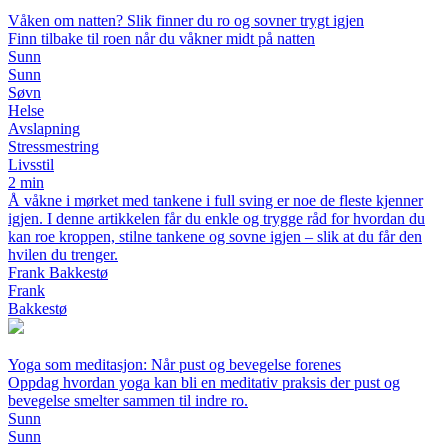
Våken om natten? Slik finner du ro og sovner trygt igjen
Finn tilbake til roen når du våkner midt på natten
Sunn
Sunn
Søvn
Helse
Avslapning
Stressmestring
Livsstil
2 min
Å våkne i mørket med tankene i full sving er noe de fleste kjenner
igjen. I denne artikkelen får du enkle og trygge råd for hvordan du
kan roe kroppen, stilne tankene og sovne igjen – slik at du får den
hvilen du trenger.
Frank Bakkestø
Frank
Bakkestø
Yoga som meditasjon: Når pust og bevegelse forenes
Oppdag hvordan yoga kan bli en meditativ praksis der pust og
bevegelse smelter sammen til indre ro.
Sunn
Sunn