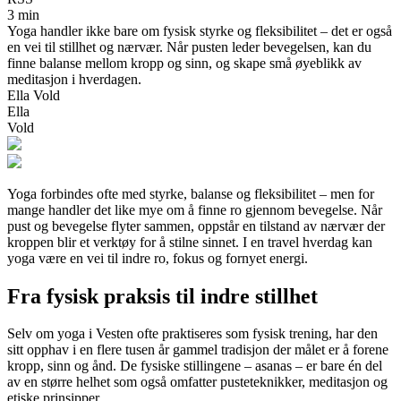
3 min
Yoga handler ikke bare om fysisk styrke og fleksibilitet – det er også
en vei til stillhet og nærvær. Når pusten leder bevegelsen, kan du
finne balanse mellom kropp og sinn, og skape små øyeblikk av
meditasjon i hverdagen.
Ella Vold
Ella
Vold
Yoga forbindes ofte med styrke, balanse og fleksibilitet – men for
mange handler det like mye om å finne ro gjennom bevegelse. Når
pust og bevegelse flyter sammen, oppstår en tilstand av nærvær der
kroppen blir et verktøy for å stilne sinnet. I en travel hverdag kan
yoga være en vei til indre ro, fokus og fornyet energi.
Fra fysisk praksis til indre stillhet
Selv om yoga i Vesten ofte praktiseres som fysisk trening, har den
sitt opphav i en flere tusen år gammel tradisjon der målet er å forene
kropp, sinn og ånd. De fysiske stillingene – asanas – er bare én del
av en større helhet som også omfatter pusteteknikker, meditasjon og
etiske prinsipper.