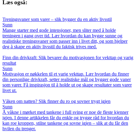
Læs også:
Treningsvaner som varer – slik bygger du en aktiv livsstil
Sunn
Mange starter med gode intensjoner, men sliter med å holde
treningen i gang over tid. Lær hvordan du kan bygge sunne og
realistiske treningsvaner som passer inn i livet ditt, og som hjelper
deg å skape en aktiv livsstil du faktisk trives med.
Finn din drivkraft: Slik bevarer du motivasjonen for vekttap og varig
resultat
Sunn
Motivasjon er nøkkelen til et varig vekttap. Lær hvordan du finner
din personlige drivkraft, setter realistiske mål og bygger gode vaner
som varer. Få inspirasjon til å holde ut og skape resultater som varer
livet ut.
Våken om natten? Slik finner du ro og sovner trygt igjen
Sunn
Å våkne i mørket med tankene i full sving er noe de fleste kjenner
igjen. I denne artikkelen får du enkle og trygge råd for hvordan du
kan roe kroppen, stilne tankene og sovne igjen – slik at du får den
hvilen du trenger.