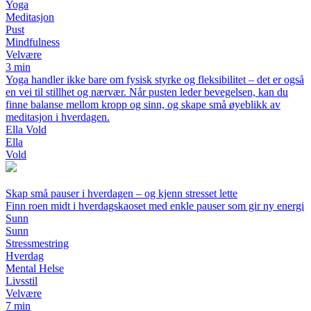
Yoga
Meditasjon
Pust
Mindfulness
Velvære
3 min
Yoga handler ikke bare om fysisk styrke og fleksibilitet – det er også
en vei til stillhet og nærvær. Når pusten leder bevegelsen, kan du
finne balanse mellom kropp og sinn, og skape små øyeblikk av
meditasjon i hverdagen.
Ella Vold
Ella
Vold
Skap små pauser i hverdagen – og kjenn stresset lette
Finn roen midt i hverdagskaoset med enkle pauser som gir ny energi
Sunn
Sunn
Stressmestring
Hverdag
Mental Helse
Livsstil
Velvære
7 min