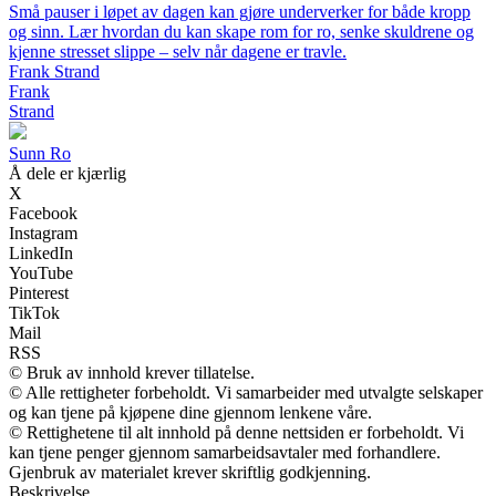
Små pauser i løpet av dagen kan gjøre underverker for både kropp
og sinn. Lær hvordan du kan skape rom for ro, senke skuldrene og
kjenne stresset slippe – selv når dagene er travle.
Frank Strand
Frank
Strand
Sunn Ro
Å dele er kjærlig
X
Facebook
Instagram
LinkedIn
YouTube
Pinterest
TikTok
Mail
RSS
© Bruk av innhold krever tillatelse.
© Alle rettigheter forbeholdt. Vi samarbeider med utvalgte selskaper
og kan tjene på kjøpene dine gjennom lenkene våre.
© Rettighetene til alt innhold på denne nettsiden er forbeholdt. Vi
kan tjene penger gjennom samarbeidsavtaler med forhandlere.
Gjenbruk av materialet krever skriftlig godkjenning.
Beskrivelse