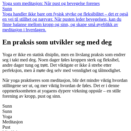
Yoga som meditasjon: Når pust og bevegelse forenes
Sunn
Yoga handler ikke bare om fysisk styrke og fleksibilitet – det er også
en vei til stillhet og nærvær. Når pusten leder bevegelsen, kan du
finne balanse mellom kropp og sinn, og skape små øyeblikk av
meditasjon i hverdagen.
En praksis som utvikler seg med deg
Yoga er ikke en statisk disiplin, men en livslang praksis som endrer
seg i takt med deg. Noen dager føles kroppen sterk og fleksibel,
andre dager tung og trøtt. Det viktigste er ikke å strebe etter
perfeksjon, men å møte deg selv med vennlighet og tålmodighet.
Når yoga praktiseres som meditasjon, blir det mindre viktig hvordan
stillingene ser ut, og mer viktig hvordan de føles. Det er i denne
oppmerksomheten at yogaens dypere virkning oppstår – en stille
forening av kropp, pust og sinn.
Sunn
Sunn
Yoga
Meditasjon
Pust