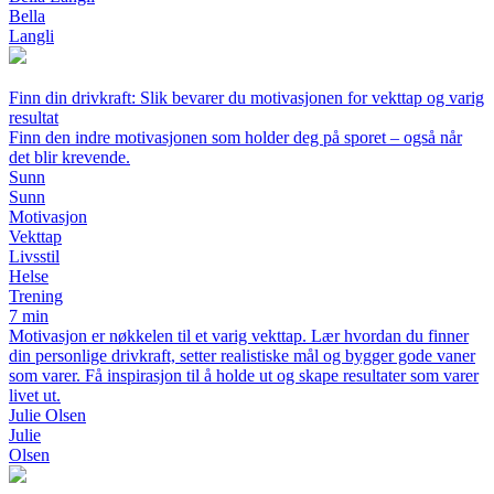
Bella
Langli
Finn din drivkraft: Slik bevarer du motivasjonen for vekttap og varig
resultat
Finn den indre motivasjonen som holder deg på sporet – også når
det blir krevende.
Sunn
Sunn
Motivasjon
Vekttap
Livsstil
Helse
Trening
7 min
Motivasjon er nøkkelen til et varig vekttap. Lær hvordan du finner
din personlige drivkraft, setter realistiske mål og bygger gode vaner
som varer. Få inspirasjon til å holde ut og skape resultater som varer
livet ut.
Julie Olsen
Julie
Olsen