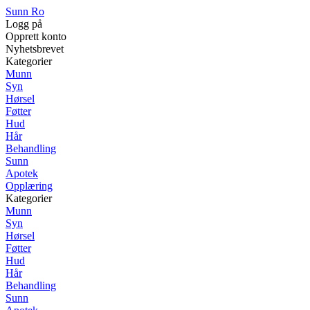
Sunn Ro
Logg på
Opprett konto
Nyhetsbrevet
Kategorier
Munn
Syn
Hørsel
Føtter
Hud
Hår
Behandling
Sunn
Apotek
Opplæring
Kategorier
Munn
Syn
Hørsel
Føtter
Hud
Hår
Behandling
Sunn