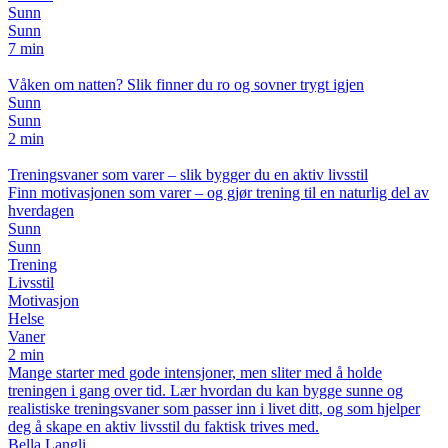
Sunn
Sunn
7 min
Våken om natten? Slik finner du ro og sovner trygt igjen
Sunn
Sunn
2 min
Treningsvaner som varer – slik bygger du en aktiv livsstil
Finn motivasjonen som varer – og gjør trening til en naturlig del av
hverdagen
Sunn
Sunn
Trening
Livsstil
Motivasjon
Helse
Vaner
2 min
Mange starter med gode intensjoner, men sliter med å holde
treningen i gang over tid. Lær hvordan du kan bygge sunne og
realistiske treningsvaner som passer inn i livet ditt, og som hjelper
deg å skape en aktiv livsstil du faktisk trives med.
Bella Langli