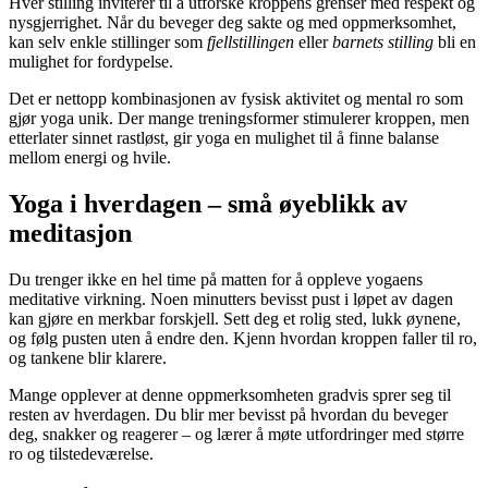
Hver stilling inviterer til å utforske kroppens grenser med respekt og
nysgjerrighet. Når du beveger deg sakte og med oppmerksomhet,
kan selv enkle stillinger som
fjellstillingen
eller
barnets stilling
bli en
mulighet for fordypelse.
Det er nettopp kombinasjonen av fysisk aktivitet og mental ro som
gjør yoga unik. Der mange treningsformer stimulerer kroppen, men
etterlater sinnet rastløst, gir yoga en mulighet til å finne balanse
mellom energi og hvile.
Yoga i hverdagen – små øyeblikk av
meditasjon
Du trenger ikke en hel time på matten for å oppleve yogaens
meditative virkning. Noen minutters bevisst pust i løpet av dagen
kan gjøre en merkbar forskjell. Sett deg et rolig sted, lukk øynene,
og følg pusten uten å endre den. Kjenn hvordan kroppen faller til ro,
og tankene blir klarere.
Mange opplever at denne oppmerksomheten gradvis sprer seg til
resten av hverdagen. Du blir mer bevisst på hvordan du beveger
deg, snakker og reagerer – og lærer å møte utfordringer med større
ro og tilstedeværelse.