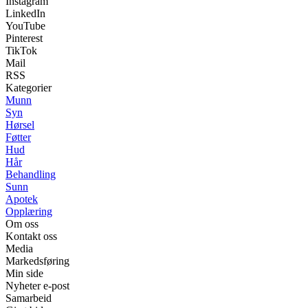
Instagram
LinkedIn
YouTube
Pinterest
TikTok
Mail
RSS
Kategorier
Munn
Syn
Hørsel
Føtter
Hud
Hår
Behandling
Sunn
Apotek
Opplæring
Om oss
Kontakt oss
Media
Markedsføring
Min side
Nyheter e-post
Samarbeid